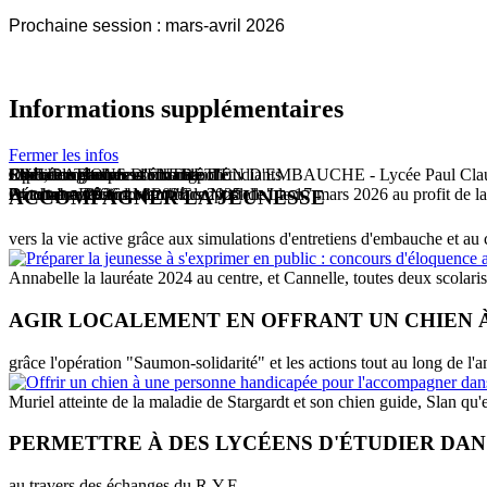
Prochaine session : mars-avril 2026
Informations supplémentaires
Fermer les infos
Concours d'expression orale
RYE, Programme d'échange d'étudiants
SIMULATIONS D'ENTRETIEN D'EMBAUCHE - Lycée Paul Claude
Opération saumon-solidarité
Journée mondiale contre la polio
Chalet de gaufres et vin chaud
Espoir en tête
Prochaine session : 1er mars 2025
Octobre - Décembre 2026
24 octobre 2026
Décembre 2026 - Marché de Noël de Laon
Avant-première du film "Compostelle" le 17 mars 2026 au profit de la
ACCOMPAGNER LA JEUNESSE
vers la vie active grâce aux simulations d'entretiens d'embauche et au
Annabelle la lauréate 2024 au centre, et Cannelle, toutes deux scolari
AGIR LOCALEMENT EN OFFRANT UN CHIEN 
grâce l'opération "Saumon-solidarité" et les actions tout au long de l'
Muriel atteinte de la maladie de Stargardt et son chien guide, Slan qu'
PERMETTRE À DES LYCÉENS D'ÉTUDIER DAN
au travers des échanges du R.Y.E.